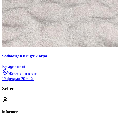
Sotiladigan urugʻlik arpa
By agreement
Жиззах вилояти
17 феврал 2026 й.
Seller
informer