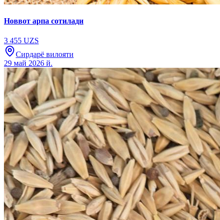
Новвот арпа сотилади
3 455 UZS
Сирдарё вилояти
29 май 2026 й.