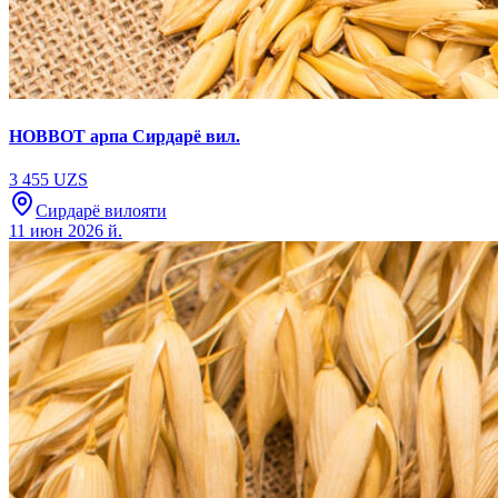
НОВВОТ арпа Сирдарё вил.
3 455 UZS
Сирдарё вилояти
11 июн 2026 й.