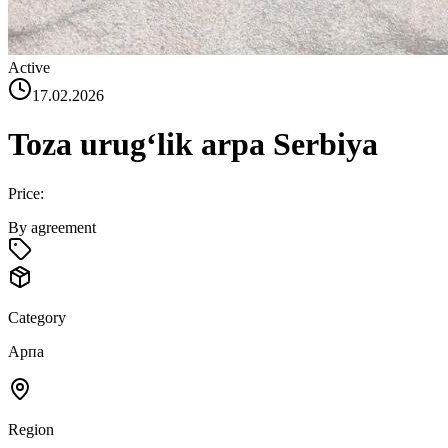
Active
17.02.2026
Toza urugʻlik arpa Serbiya
Price:
By agreement
Category
Арпа
Region