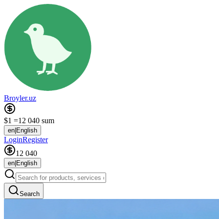
Broyler.uz
$1 =
12 040 sum
en
|
English
Login
Register
12 040
en
|
English
Search