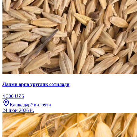
Лалми арпа уруглик сотилади
4 300 UZS
Қашқадарё вилояти
24 июн 2026 й.