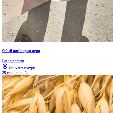
Sifatli qoplangan arpa
By agreement
Тошкент шаҳри
29 июл 2026 й.