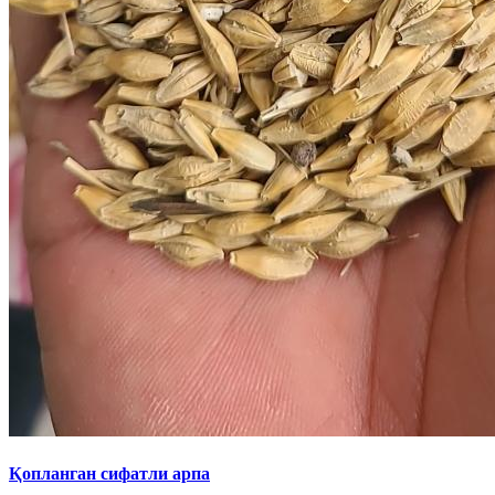
Қопланган сифатли арпа