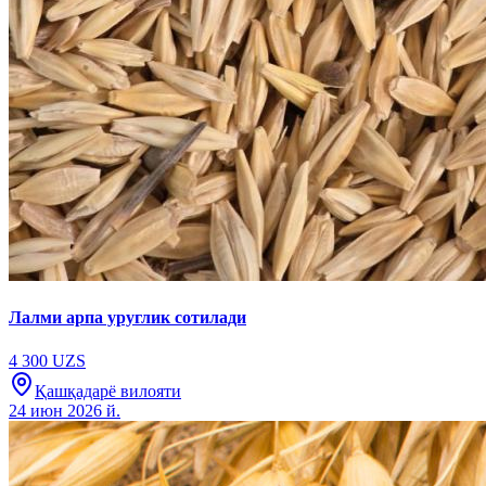
Лалми арпа уруглик сотилади
4 300 UZS
Қашқадарё вилояти
24 июн 2026 й.