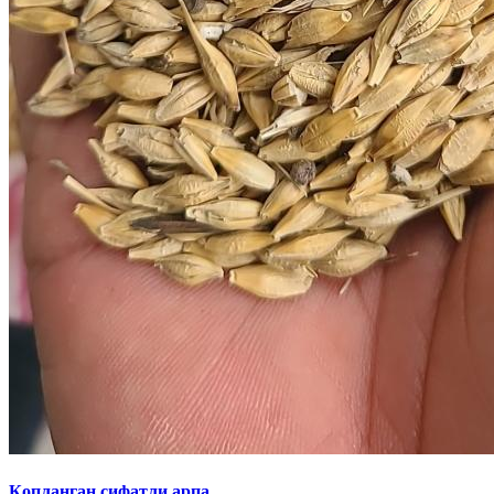
Қопланган сифатли арпа