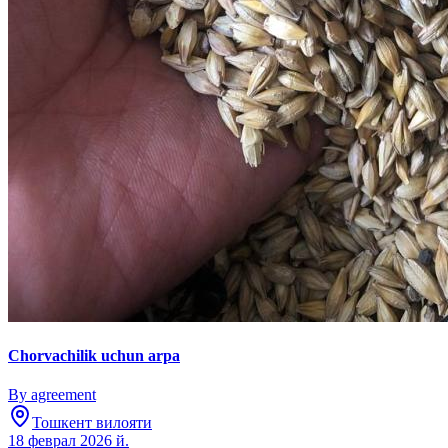
Chorvachilik uchun arpa
By agreement
Тошкент вилояти
18 феврал 2026 й.