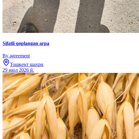
Sifatli qoplangan arpa
By agreement
Тошкент шаҳри
29 июл 2026 й.