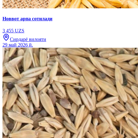
Новвот арпа сотилади
3 455 UZS
Сирдарё вилояти
29 май 2026 й.