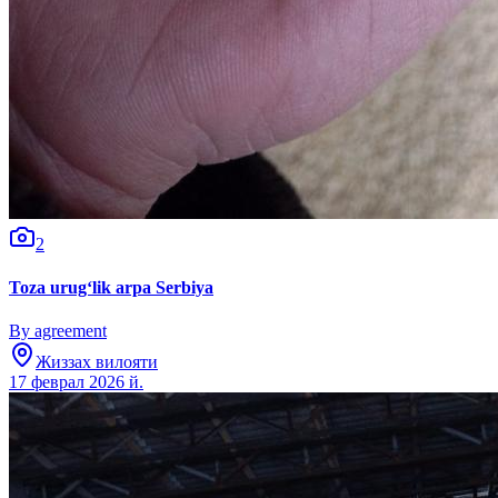
2
Toza urugʻlik arpa Serbiya
By agreement
Жиззах вилояти
17 феврал 2026 й.