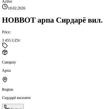
Active
18.02.2026
НОВВОТ арпа Сирдарё вил.
Price:
3 455 UZS
/
Category
Арпа
Region
Сирдарё вилояти