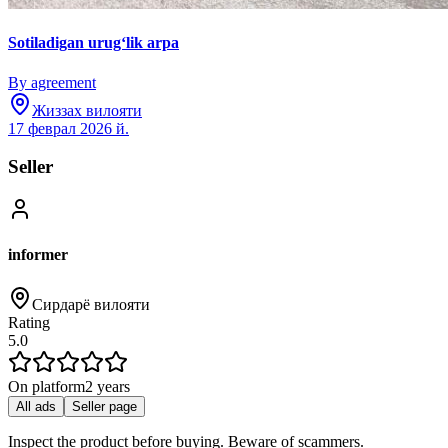
Sotiladigan urugʻlik arpa
By agreement
Жиззах вилояти
17 феврал 2026 й.
Seller
informer
Сирдарё вилояти
Rating
5.0
On platform
2 years
All ads
Seller page
Inspect the product before buying. Beware of scammers.