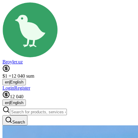
Broyler.uz
$1 =
12 040 sum
en
|
English
Login
Register
12 040
en
|
English
Search