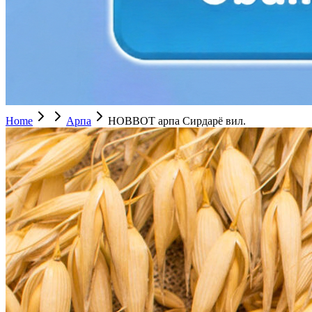
Home
Арпа
НОВВОТ арпа Сирдарё вил.