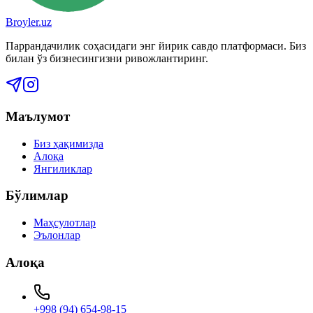
Broyler.uz
Паррандачилик соҳасидаги энг йирик савдо платформаси. Биз
билан ўз бизнесингизни ривожлантиринг.
Маълумот
Биз ҳақимизда
Алоқа
Янгиликлар
Бўлимлар
Маҳсулотлар
Эълонлар
Алоқа
+998 (94) 654-98-15