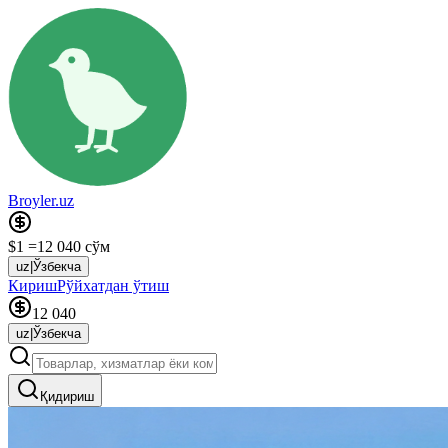
Broyler.uz
$1 =
12 040 сўм
uz
|
Ўзбекча
Кириш
Рўйхатдан ўтиш
12 040
uz
|
Ўзбекча
Қидириш