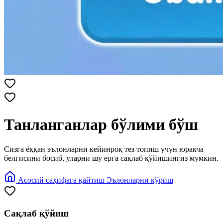
Танланганлар бўлими бўш
Сизга ёққан эълонларни кейинроқ тез топиш учун юракча
белгисини босиб, уларни шу ерга сақлаб қўйишингиз мумкин.
Асосий саҳифага қайтиш
Эълонларни кўриш
Сақлаб қўйиш