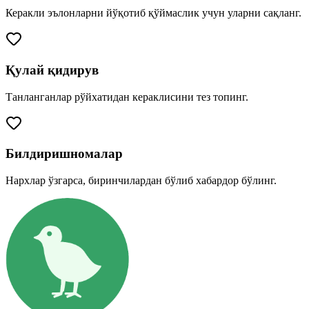
Керакли эълонларни йўқотиб қўймаслик учун уларни сақланг.
Қулай қидирув
Танланганлар рўйхатидан кераклисини тез топинг.
Билдиришномалар
Нархлар ўзгарса, биринчилардан бўлиб хабардор бўлинг.