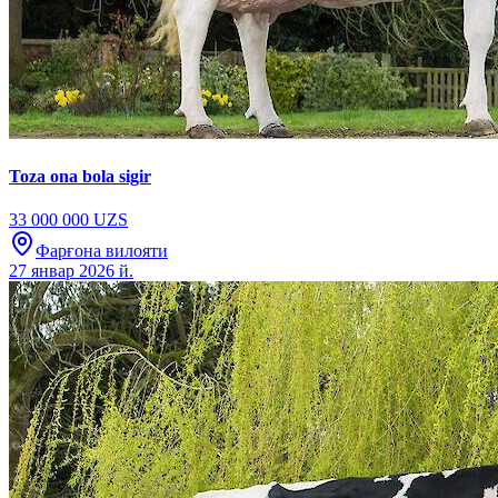
Toza ona bola sigir
33 000 000 UZS
Фарғона вилояти
27 январ 2026 й.