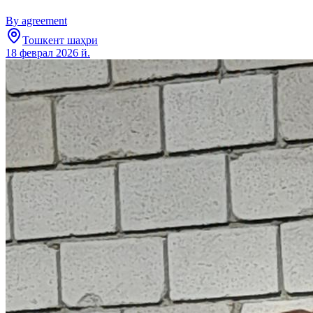
By agreement
Тошкент шаҳри
18 феврал 2026 й.