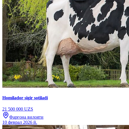
Homilador sigir sotiladi
21 500 000 UZS
Фарғона вилояти
10 феврал 2026 й.