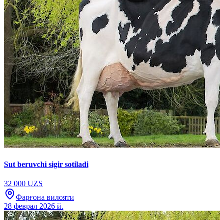
Sut beruvchi sigir sotiladi
32 000 UZS
Фарғона вилояти
28 феврал 2026 й.