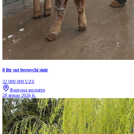
8 litr sut beruvchi sigir
32 000 000 UZS
Фарғона вилояти
28 январ 2026 й.