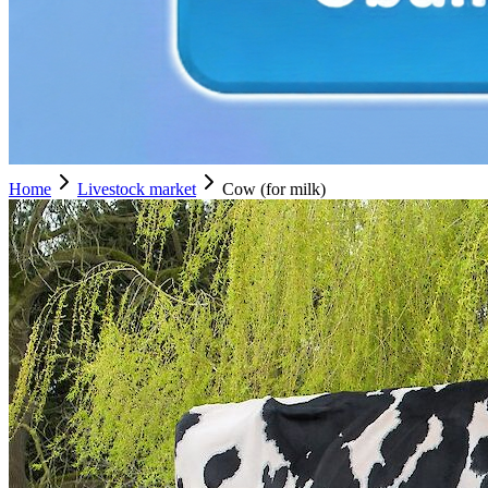
Home
Livestock market
Cow (for milk)