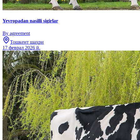
Yevropadan nasilli sigirlar
By agreement
Тошкент шаҳри
17 феврал 2026 й.