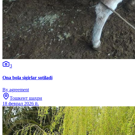
3
Ona bola sigirlar sotiladi
By agreement
Тошкент шаҳри
18 феврал 2026 й.