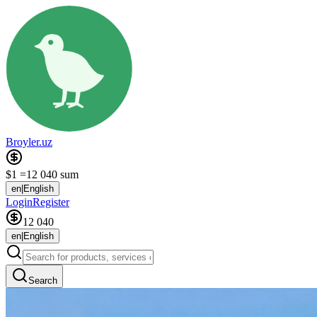
Broyler.uz
$1 =
12 040 sum
en
|
English
Login
Register
12 040
en
|
English
Search