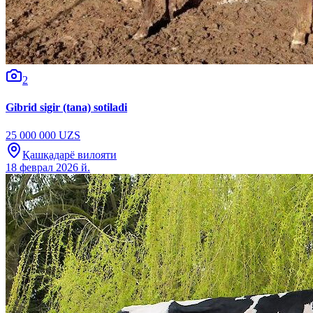
2
Gibrid sigir (tana) sotiladi
25 000 000 UZS
Қашқадарё вилояти
18 феврал 2026 й.