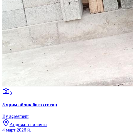
3
5 ярим ойлик богоз сигир
By agreement
Андижон вилояти
4 март 2026 й.