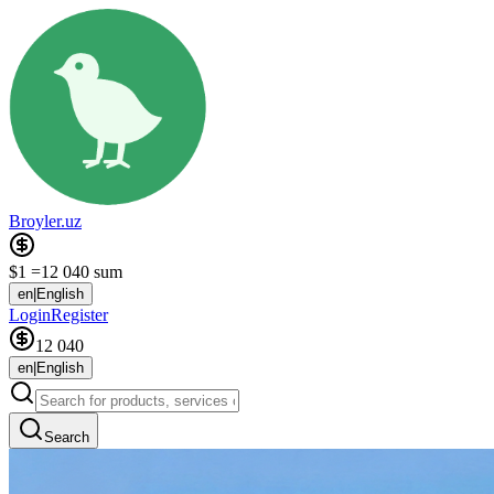
Broyler.uz
$1 =
12 040 sum
en
|
English
Login
Register
12 040
en
|
English
Search