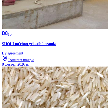
10
SHOLI po'choq yekazib beramiz
By agreement
Тошкент шаҳри
8 феврал 2026 й.