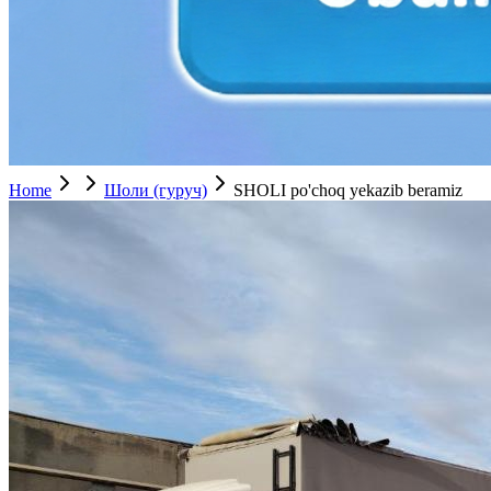
Home
Шоли (гуруч)
SHOLI po'choq yekazib beramiz