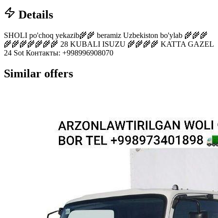
Details
SHOLI po'choq yekazib🌾🌾 beramiz Uzbekiston bo'ylab 🌾🌾🌾
🌾🌾🌾🌾🌾🌾🌾 28 KUBALI ISUZU 🌾🌾🌾🌾 KATTA GAZEL
24 Sot Контакты: +998996908070
Similar offers