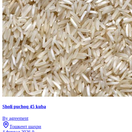
Sholi puchoq 45 kuba
By agreement
Тошкент шаҳри
4 феврал 2026 й.