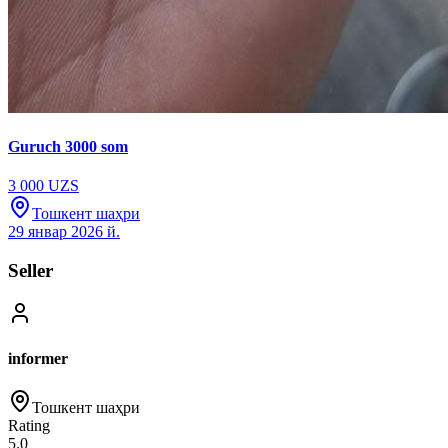
Guruch 3000 som
3 000 UZS
Тошкент шаҳри
29 январ 2026 й.
Seller
informer
Тошкент шаҳри
Rating
5.0