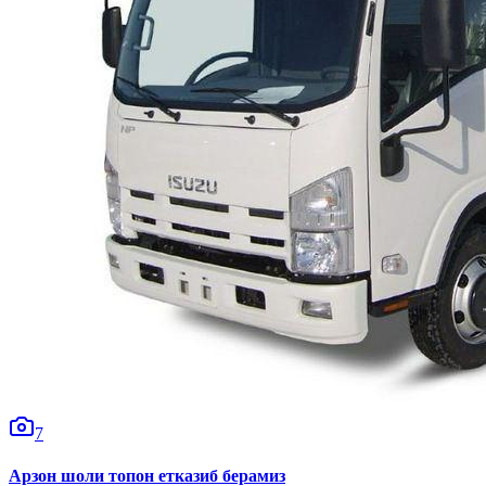
7
Арзон шоли топон етказиб берамиз