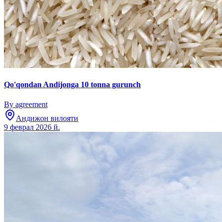
Qo'qondan Andijonga 10 tonna gurunch
By agreement
Андижон вилояти
9 феврал 2026 й.