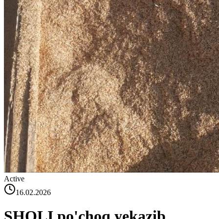
Active
16.02.2026
SHOLI po'choq yekazib