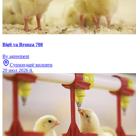
Big6 va Bronza 708
By agreement
Сурхондарё вилояти
20 июл 2026 й.