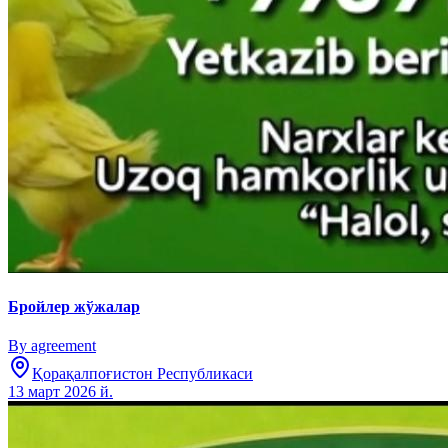
Бройлер жўжалар
By agreement
Қорақалпоғистон Республикаси
13 март 2026 й.