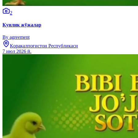
2
Кунлик жўжалар
By agreement
Қорақалпоғистон Республикаси
7 июл 2026 й.