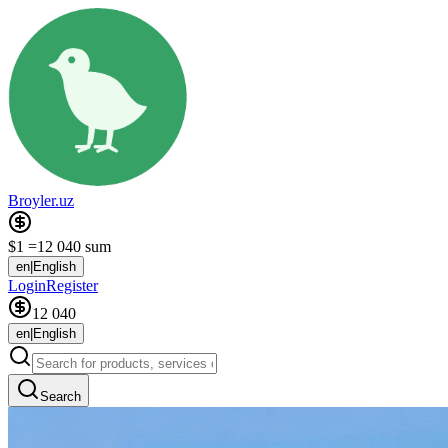
Broyler.uz
$1 =
12 040 sum
en
|
English
Login
Register
12 040
en
|
English
Search