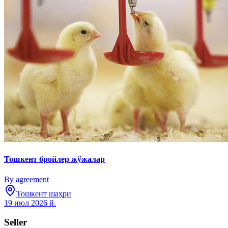
Тошкент бройлер жўжалар
By agreement
Тошкент шаҳри
19 июл 2026 й.
Seller