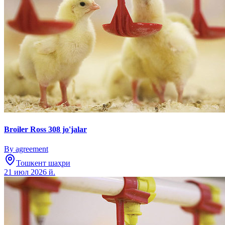
Broiler Ross 308 jo'jalar
By agreement
Тошкент шаҳри
21 июл 2026 й.