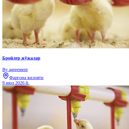
Бройлер жўжалар
By agreement
Фарғона вилояти
9 июл 2026 й.