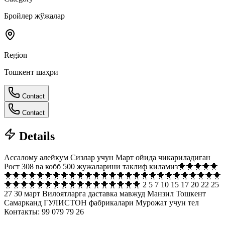
Бройлер жўжалар
Region
Тошкент шаҳри
Contact
Contact
Details
Ассалому алейкум Сизлар учун Март ойида чикариладиган
Рост 308 ва кобб 500 жужаларини таклиф киламиз🐥🐥🐥🐥🐥
🐥🐥🐥🐥🐥🐥🐥🐥🐥🐥🐥🐥🐥🐥🐥🐥🐥🐥🐥🐥🐥🐥🐥🐥🐥🐥🐥
🐥🐥🐥🐥🐥🐥🐥🐥🐥🐥🐥🐥🐥🐥🐥🐥🐥 2 5 7 10 15 17 20 22 25
27 30 март Вилоятларга даставка мавжуд Манзил Тошкент
Самарканд ГУЛИСТОН фабрикалари Мурожат учун тел
Контакты: 99 079 79 26