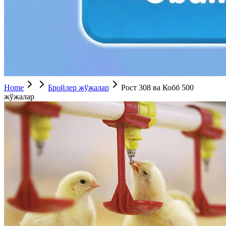
Home
Бройлер жўжалар
Рост 308 ва Кобб 500
жўжалар