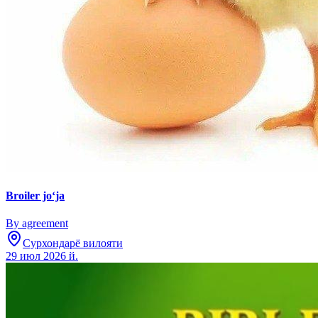
Broiler joʻja
By agreement
Сурхондарё вилояти
29 июл 2026 й.