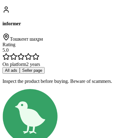
informer
Тошкент шаҳри
Rating
5.0
On platform
2 years
All ads
Seller page
Inspect the product before buying. Beware of scammers.