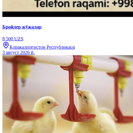
Бройлер жўжалар
8 500 UZS
Қорақалпоғистон Республикаси
3 август 2026 й.