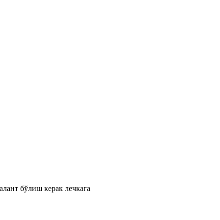
алант бўлиш керак лечкага