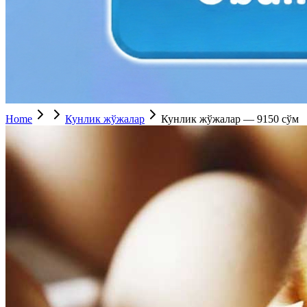
Home
Кунлик жўжалар
Кунлик жўжалар — 9150 сўм