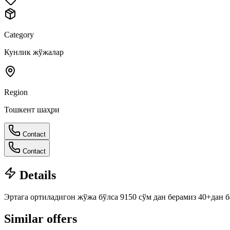
Category
Кунлик жўжалар
Region
Тошкент шаҳри
Contact
Contact
Details
Эртага ортиладигон жўжа бўлса 9150 сўм дан берамиз 40+дан б
Similar offers