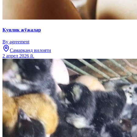
Кунлик жўжалар
By agreement
Самарқанд вилояти
2 апрел 2026 й.