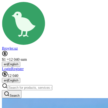
Broyler.uz
$1 =
12 040 sum
en
|
English
Login
Register
12 040
en
|
English
Search