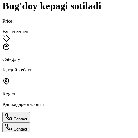
Bug'doy kepagi sotiladi
Price:
By agreement
Category
Бугдой кебаги
Region
Қашқадарё вилояти
Contact
Contact