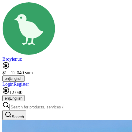
Broyler.uz
$1 =
12 040 sum
en
|
English
Login
Register
12 040
en
|
English
Search