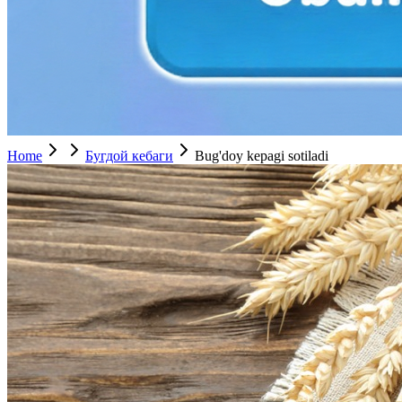
Home
Бугдой кебаги
Bug'doy kepagi sotiladi